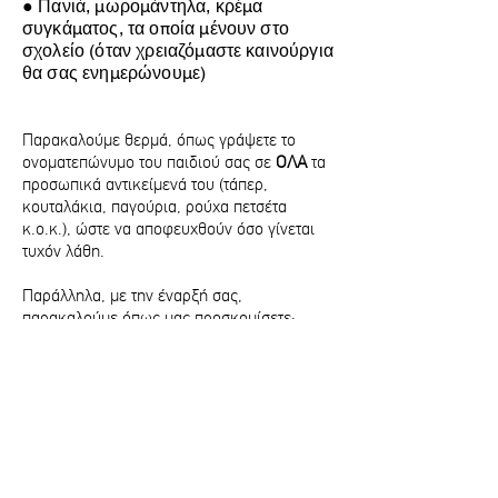
● Πανιά, μωρομάντηλα, κρέμα
συγκάματος, τα οποία μένουν στο
σχολείο (όταν χρειαζόμαστε καινούργια
θα σας ενημερώνουμε)
Παρακαλούμε θερμά, όπως γράψετε το
ονοματεπώνυμο του παιδιού σας σε
ΟΛΑ
τα
προσωπικά αντικείμενά του (τάπερ,
κουταλάκια, παγούρια, ρούχα πετσέτα
κ.ο.κ.), ώστε να αποφευχθούν όσο γίνεται
τυχόν λάθη.
Παράλληλα, με την έναρξή σας,
παρακαλούμε όπως μας προσκομίσετε:
● Ένα αντίγραφο πιιστοποιητικού υγείας
του παιδιού σε έντυπη μορφή( Όλα τα
παιδιά του σχολείου)
● Ένα αντίγραφο πιστοποιητικού γεννήσεως
του παιδιού σε έντυπη μορφή (Μόνο τα
καινούργια παιδιά του σχολείου)
● Μία φωτογραφία ταυτότητας του παιδιού
έγχρωμη σε έντυπη μορφή (Όλα τα παιδιά